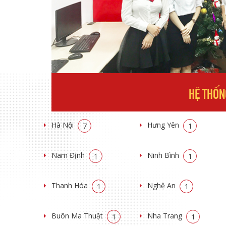
HỆ THỐN
Hà Nội
Hưng Yên
7
1
Nam Định
Ninh Bình
1
1
Thanh Hóa
Nghệ An
1
1
Buôn Ma Thuật
Nha Trang
1
1