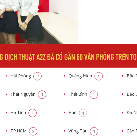
G DỊCH THUẬT A2Z ĐÃ CÓ GẦN 60 VĂN PHÒNG TRÊN T
Hải Phòng
Quảng Ninh
Bắc 
2
1
Thái Nguyên
Thái Bình
Bắc 
1
1
Hà Tĩnh
Huế
Đà 
1
1
TP.HCM
Vũng Tàu
Cần 
3
1