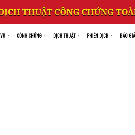
 VỤ
CÔNG CHỨNG
DỊCH THUẬT
PHIÊN DỊCH
BÁO GI