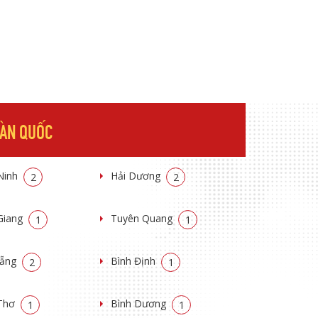
OÀN QUỐC
Ninh
Hải Dương
2
2
Giang
Tuyên Quang
1
1
Nẵng
Bình Định
2
1
Thơ
Bình Dương
1
1