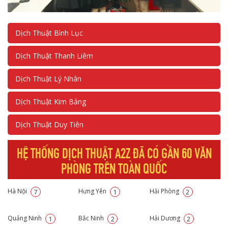
Dịch Thuật Bình Lục
Dịch Thuật Thanh Liêm
Dịch Thuật Lý Nhân
Dịch Thuật Kim Bảng
Dịch Thuật Duy Tiên
HỆ THỐNG DỊCH THUẬT A2Z ĐÃ CÓ GẦN 60 VĂN
PHÒNG TRÊN TOÀN QUỐC
Hà Nội
Hưng Yên
Hải Phòng
7
1
2
Quảng Ninh
Bắc Ninh
Hải Dương
1
2
2