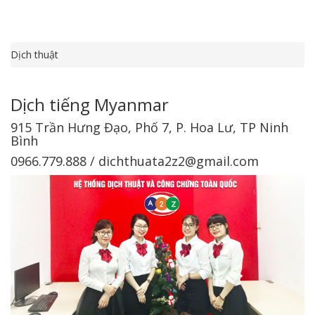
Dịch thuật
Dịch tiếng Myanmar
915 Trần Hưng Đạo, Phố 7, P. Hoa Lư, TP Ninh
Bình
0966.779.888 / dichthuata2z2@gmail.com