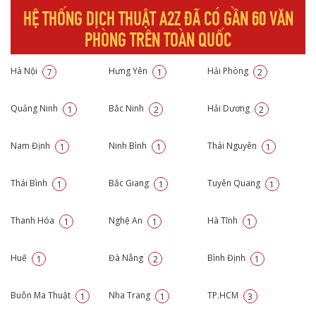
HỆ THỐNG DỊCH THUẬT A2Z ĐÃ CÓ GẦN 60 VĂN
PHÒNG TRÊN TOÀN QUỐC
Hà Nội
Hưng Yên
Hải Phòng
7
1
2
Quảng Ninh
Bắc Ninh
Hải Dương
1
2
2
Nam Định
Ninh Bình
Thái Nguyên
1
1
1
Thái Bình
Bắc Giang
Tuyên Quang
1
1
1
Thanh Hóa
Nghệ An
Hà Tĩnh
1
1
1
Huế
Đà Nẵng
Bình Định
1
2
1
Buôn Ma Thuật
Nha Trang
TP.HCM
1
1
3