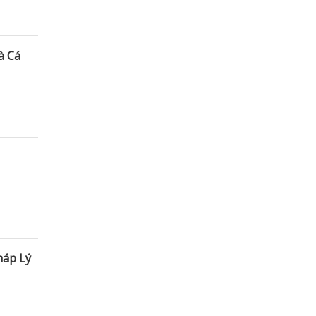
à Cá
háp Lý