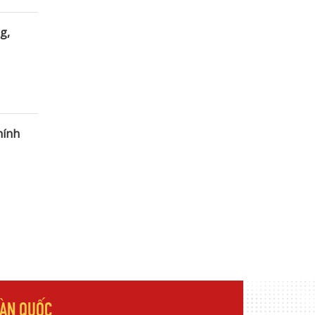
g,
hính
OÀN QUỐC