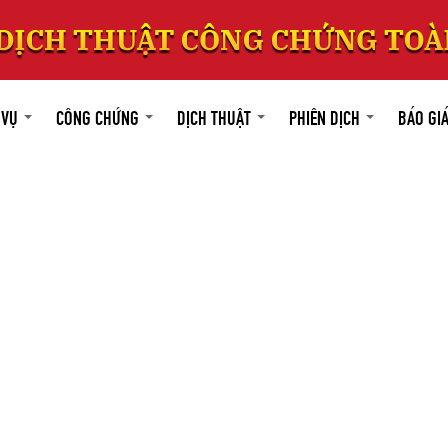
 VỤ
CÔNG CHỨNG
DỊCH THUẬT
PHIÊN DỊCH
BÁO GI