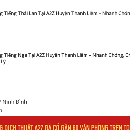
g Tiếng Thái Lan Tại A2Z Huyện Thanh Liêm – Nhanh Chón
g Tiếng Nga Tại A2Z Huyện Thanh Liêm – Nhanh Chóng, C
 Lý
P Ninh Bình
m
G DỊCH THUẬT A2Z ĐÃ CÓ GẦN 60 VĂN PHÒNG TRÊN T